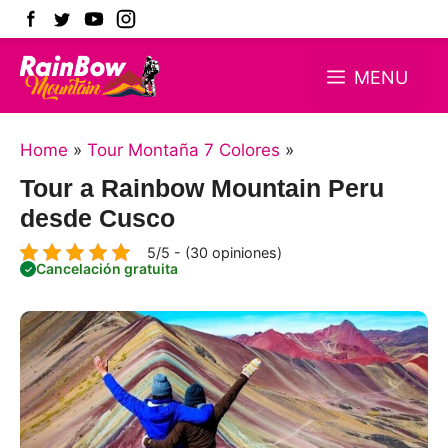
Skip
MENU
to
content
Home
»
Tour Montaña 7 Colores
»
Tour a Rainbow Mountain Peru
desde Cusco
5/5 - (30 opiniones)
Cancelación gratuita
✓